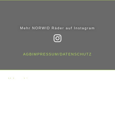
Mehr NORWID Räder auf Instagram
AGB
IMPRESSUM/DATENSCHUTZ
Velosophie
Räder
Faröer Linie – Jeder Rahmen ein Einzelstück auf
Maß
Rennräder
Skagen – Das ultimative Custom Rennrad