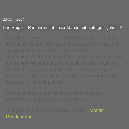
29. April 2024
Das Magazin Radfahren hat unser Mandö mit „sehr gut“ getestet!
Das Mandö ist unser Gravel-Alleskönner, der sich auch
als Randonneur im Test ganz hervorragend schlägt. Der
sportliche Rahmen aus Reynolds 631 Rohren,
zusammen mit der Shimano GRX, bringen das Rad zügig
auf Touren. Weitere Features wie der Brooks Sattel, der
SON Nabendynamo und die stabilen Tubus Träger
(vorne, wie hinten), machen das Mandö zum kompletten
Reiserad mit Gravelqualitäten!
Nachzulesen ist unser Testergebnis im Magazin
Radfahren, Ausgabe 03/24, auf Seite 30.
Hier geht es direkt zu unserem „Mandö“:
Mandö
Randonneur